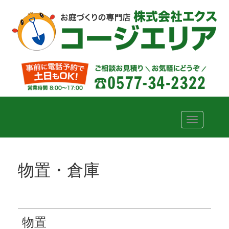
Toggle
navigation
物置・倉庫
物置