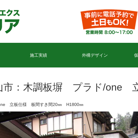
施工実績
外構デザイン
山市：木調板塀 プラド/one 
one 立板仕様 板間すき間20㎜ H1800㎜