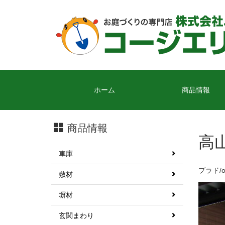
ホーム
商品情報
商品情報
高
車庫
プラド/
敷材
塀材
玄関まわり